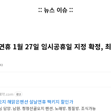
:: 뉴스 이슈 ::
 연휴 1월 27일 임시공휴일 지정 확정, 
:43
션예약.com
광고
오지 해맑은펜션 설날연휴 팩키지 할인가
 담양. 남원. 청정산골오지 펜션. 노래방. 찜질방. 조식가능