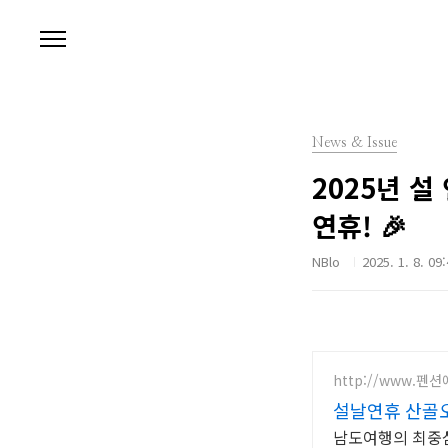
본문 바로가기
News & Issue
2025년 설
연휴! 🎉
NBlo
2025. 1. 8. 09
http://www.펜
설날연휴 산골
남도여행의 최중심