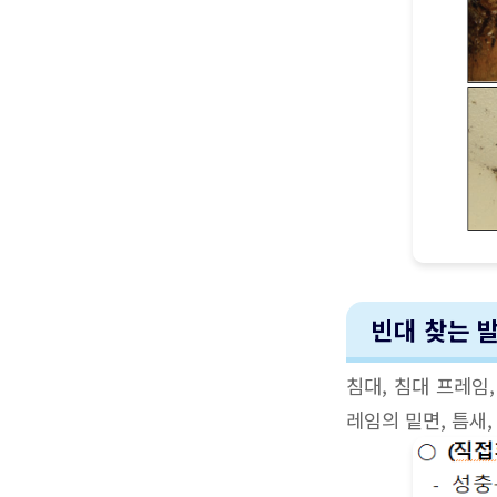
빈대 찾는 
침대, 침대 프레임
레임의 밑면, 틈새